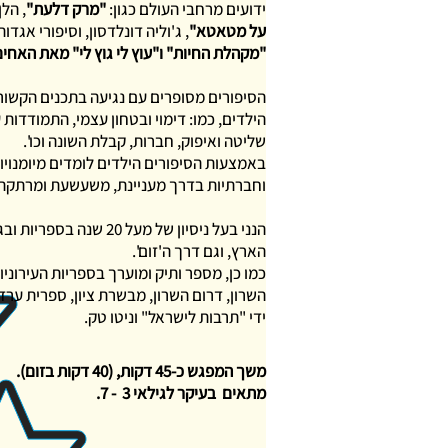
ידועים מרחבי העולם כגון:
"מרק דלעת"
, הלן
על מטאטא"
, ג'וליה דונלדסון, וסיפורי אגדו
"מקהלת החיות" ו"עוץ לי גוץ לי" מאת האחים
הסיפורים מסופרים עם נגיעה בתכנים הקשור
הילדים, כמו: דימוי ובטחון עצמי, התמודדות
שליטה ואיפוק, חברות, קבלת השונה וכו'.
באמצעות הסיפורים הילדים לומדים מיומנויו
וחברתיות בדרך מעניינת, משעשעת ומרתקת
הנני בעל ניסיון של מעל 20 שנה 
הארץ, וגם דרך ה'זום'.
כמו כן, מספר ותיק ומוערך בספריות העירוניו
השרון, דרום השרון, מבשרת ציון, ספרית ערד 
ידי "תרבות לישראל" וניטו טק.
משך המפגש כ-45 דקות, (40 דקות בזום).
מתאים בעיקר לגילאי 3 - 7.