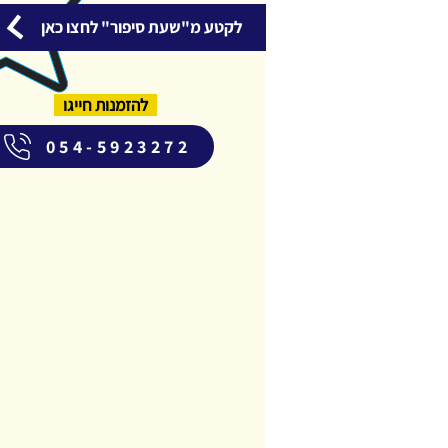
לקטע מ"שעת סיפור" לחצו כאן
להזמנות חייגו
054-5923272