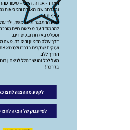
האחד - אגדה , השני – סיפור מהחי
ובמרחב שבו האגדה והמציאות נפג
האמיתי!
מסע ההתבגרות של משה, ילד עול
להתמודד עם מציאות חיים מורכבת,
ומפלט באגדות ובסיפורים.
דרך עולם הדמיון והיצירה, משה 
וענקים שנקרים בדרכו ולמצוא את
הדרך ללב.
מעל לכל זהו שיר הלל לניצחון רו
בדרכה!
לקטע מההצגה לחצו כא
לפייסבוק של הצגה לחצו כ