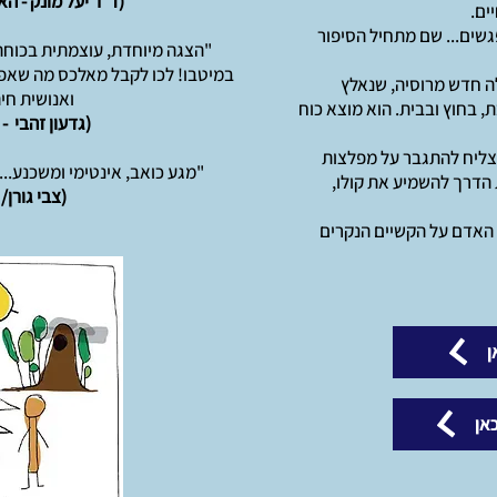
(ד"ר יעל מונק - ה
ים.
שים... שם מתחיל הסיפור
"הצגה מיוחדת, עוצמתית בכוח
במיטבו! לכו לקבל מאלכס מה שאפש
ה חדש מרוסיה, שנאלץ
ואנושית חי
 בחוץ ובבית. הוא מוצא כוח
(גדעון זהבי 
מצליח להתגבר על מפלצות
"מגע כואב, אינטימי ומשכנע...
 הדרך להשמיע את קולו,
(צבי גורן
ח האדם על הקשיים הנקרים
ן
אן