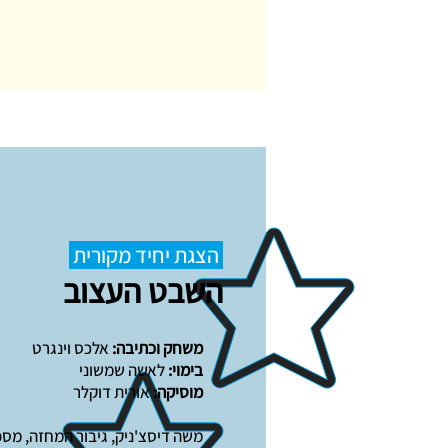
הצגת יחיד מקורית
השבט העצוב
משחק וכתיבה:
אלכס וינגרט
בימוי:
לאשה שמשוני
מוסיקה:
אורית דוקלר
משה דיסצ'ניק, גיבור המחזה, מספר